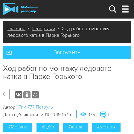
Главное
/
Репортажи
/ Ход работ по монтажу
ледового катка в Парке Горького
Загрузить
Ход работ по монтажу ледового
катка в Парке Горького
0
Tим 777 Патруль
Автор:
30.10.2019 16:15
Дата публикации:
375
1
#Москва
#ЦАО
#каток
#монтаж