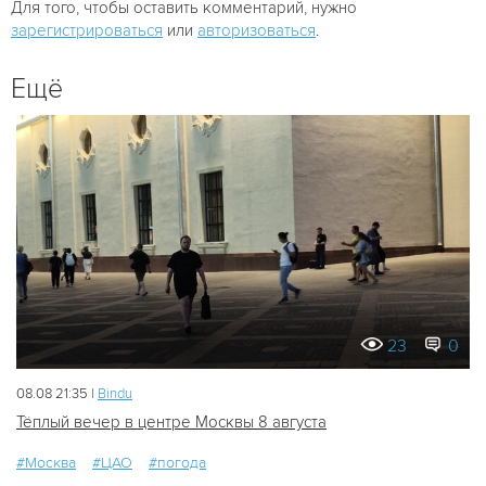
Для того, чтобы оставить комментарий, нужно
зарегистрироваться
или
авторизоваться
.
Ещё
23
0
08.08 21:35 |
Bindu
Тёплый вечер в центре Москвы 8 августа
#Москва
#ЦАО
#погода