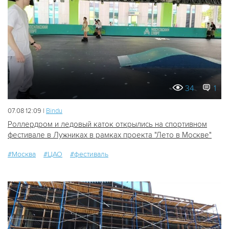
34
1
07.08 12:09 |
Bindu
Роллердром и ледовый каток открылись на спортивном
фестивале в Лужниках в рамках проекта "Лето в Москве"
#Москва
#ЦАО
#фестиваль