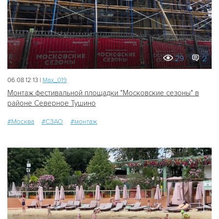
29
2
06.08 12:13 |
Мах_019
Монтаж фестивальной площадки "Московские сезоны" в
районе Северное Тушино
#Москва
#СЗАО
#монтаж