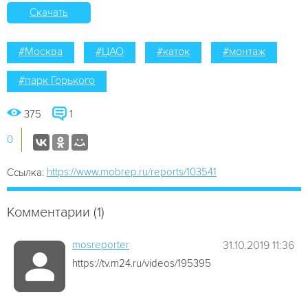
Скачать
#Москва
#ЦАО
#каток
#монтаж
#парк Горького
375
1
0
https://www.mobrep.ru/reports/103541
Ссылка:
Комментарии (1)
mosreporter
31.10.2019 11:36
https://tv.m24.ru/videos/195395