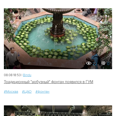
22
0
08.08 18:53 |
Bindu
Традиционный "арбузный" фонтан появился в ГУМ
#Москва
#ЦАО
#фонтан