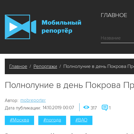
ГЛАВНОЕ
Главное
/
Репортажи
/ Полнолуние в день Покрова Пр
Полнолуние в день Покрова П
mobreporter
Автор:
14.10.2019 00:07
Дата публикации:
317
1
#Москва
#погода
#ВАО