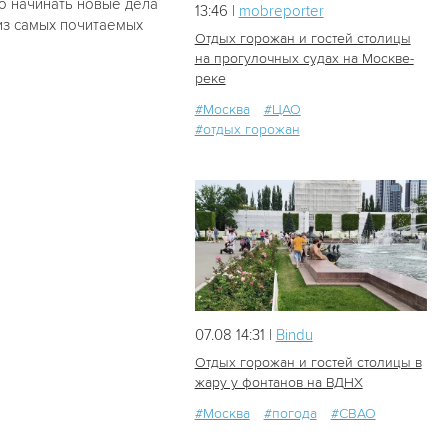
но начинать новые дела
13:46 |
mobreporter
 из самых почитаемых
Отдых горожан и гостей столицы
на прогулочных судах на Москве-
реке
4
0
#Москва
#ЦАО
#отдых горожан
07.08 14:31 |
Bindu
Отдых горожан и гостей столицы в
жару у фонтанов на ВДНХ
#Москва
#погода
#СВАО
31
0