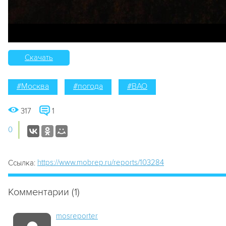
Скачать
#Москва
#погода
#ВАО
317
1
0
https://www.mobrep.ru/reports/103284
Ссылка:
Комментарии (1)
mosreporter