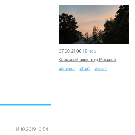
07.08 21:06 |
Bindu
Кремовый закат над Москвой
#Москва
#ВАО
#закат
20
0
14.10.2019 10:54