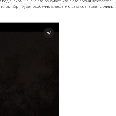
т под знаком Овна, а это означает, что в это время нежелатель
го октября будет особенным, ведь его дата совпадает с одним