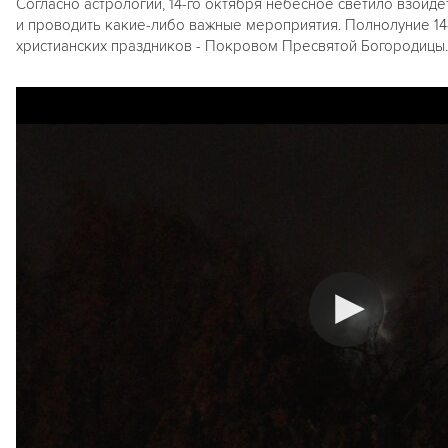
Согласно астрологии, 14-го октября небесное светило взойдё
и проводить какие-либо важные мероприятия. Полнолуние 14-
христианских праздников - Покровом Пресвятой Богородицы.