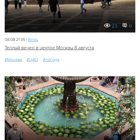
23
0
08.08 21:35 |
Bindu
Тёплый вечер в центре Москвы 8 августа
#Москва
#ЦАО
#погода