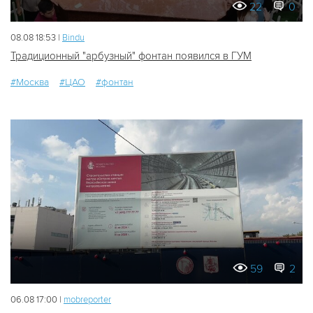
22
0
08.08 18:53 |
Bindu
Традиционный "арбузный" фонтан появился в ГУМ
#Москва
#ЦАО
#фонтан
59
2
06.08 17:00 |
mobreporter