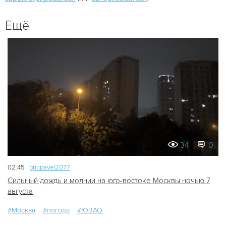
Ещё
34
0
02:45 |
grinpavel2077
Сильный дождь и молнии на юго-востоке Москвы ночью 7
августа
#Москва
#погода
#ЮВАО