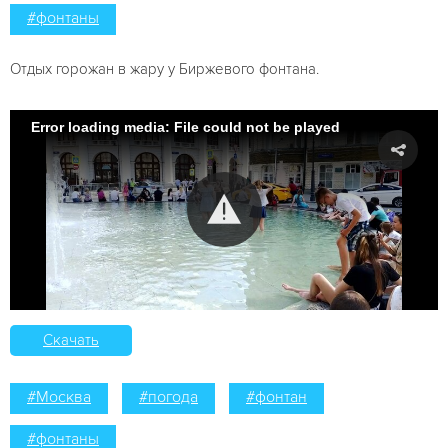
#фонтаны
Отдых горожан в жару у Биржевого фонтана.
Error loading media: File could not be played
Скачать
#Москва
#погода
#фонтан
#фонтаны