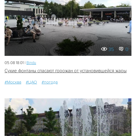
35
0
05.08 18:01 |
Bindu
Сухие фонтаны спасают горожан от установившейся жары
#Москва
#ЦАО
#погода