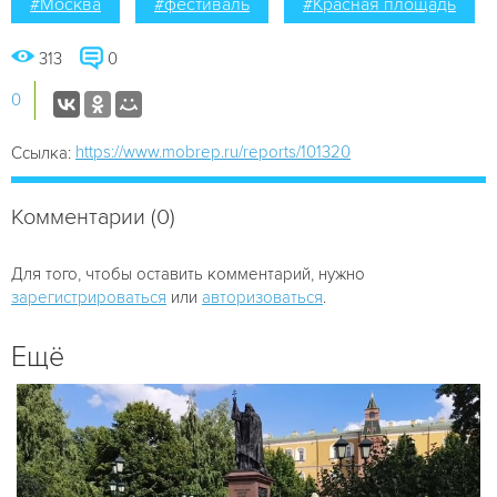
#Москва
#фестиваль
#Красная площадь
313
0
0
https://www.mobrep.ru/reports/101320
Ссылка:
Комментарии (0)
Для того, чтобы оставить комментарий, нужно
зарегистрироваться
или
авторизоваться
.
Ещё