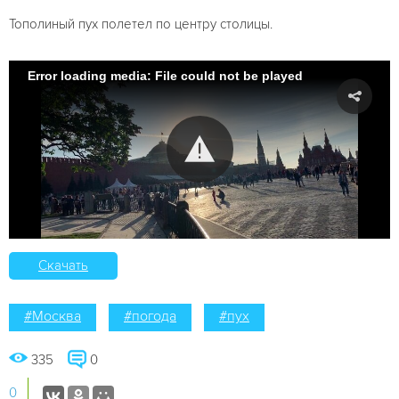
Тополиный пух полетел по центру столицы.
Error loading media: File could not be played
Скачать
#Москва
#погода
#пух
335
0
0