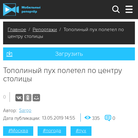
Главное
/
Репортажи
/ Тополиный пух полетел по
центру столицы
Загрузить
Тополиный пух полетел по центру
столицы
0
Sargo
Автор:
13.05.2019 14:55
Дата публикации:
335
0
#Москва
#погода
#пух