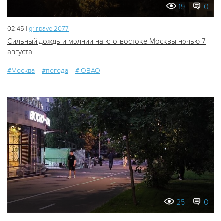
19
0
02:45 |
grinpavel2077
Сильный дождь и молнии на юго-востоке Москвы ночью 7
августа
#Москва
#погода
#ЮВАО
25
0