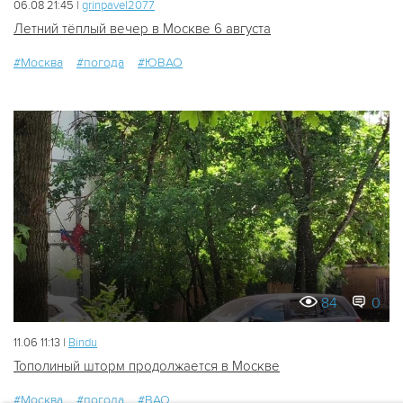
06.08 21:45 |
grinpavel2077
Летний тёплый вечер в Москве 6 августа
#Москва
#погода
#ЮВАО
84
0
11.06 11:13 |
Bindu
Тополиный шторм продолжается в Москве
#Москва
#погода
#ВАО